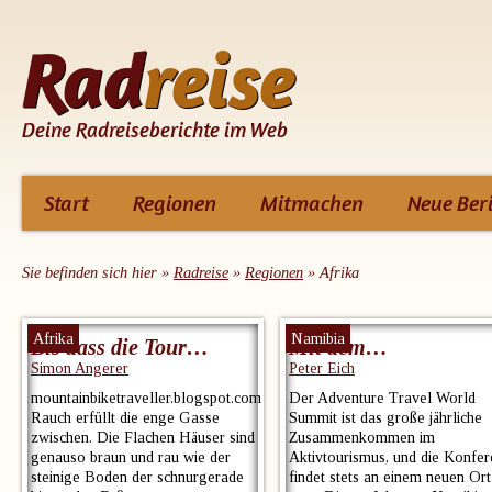
Rad
reise
Deine Radreiseberichte im Web
dirket
Start
Regionen
Mitmachen
Neue Beri
zum
Inhalt
Sie befinden sich hier »
Radreise
»
Regionen
»
Afrika
Afrika
Namibia
Bis dass die Tour…
Mit dem…
Simon Angerer
Peter Eich
mountainbiketraveller.blogspot.com
Der Adventure Travel World
Rauch erfüllt die enge Gasse
Summit ist das große jährliche
zwischen. Die Flachen Häuser sind
Zusammenkommen im
genauso braun und rau wie der
Aktivtourismus, und die Konfe
steinige Boden der schnurgerade
findet stets an einem neuen Ort