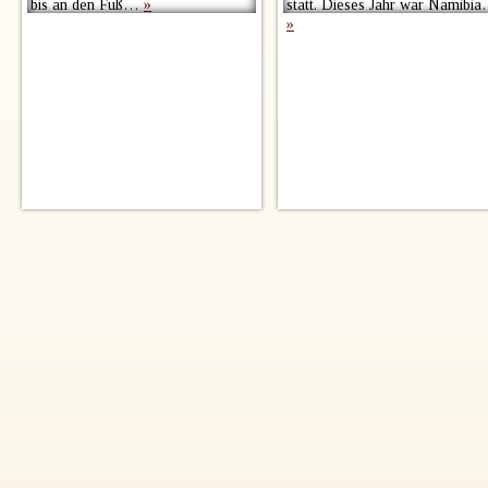
bis an den Fuß…
»
statt. Dieses Jahr war Namibi
»