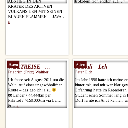
ABSTIEG IN DEN
trotzdem froh endlich auf…
»
KRATER DES AKTIVEN
VULKANS IJEN MIT SEINEN
BLAUEN FLAMMEN JAVA…
»
Asien
Asien
WELTREISE –…
Manali – Leh
Friedrich (Fritz) Walther
Peter Eich
Ich fahre seit August 2011 um die
Im Jahr 1996 hatte ich meine e
Welt. Auf einer ungewöhnlichen
hinter mir, und mir war klar ge
Route – das geb ich ja zu
Erfahrung hatte im Reparieren 
88 Länder / 44.444km per
Student einen Sommer lang in K
Fahrrad / >150.000km via Land
Dort lernte ich Andé kennen, 
&…
»