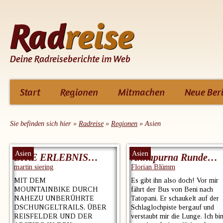
Rad
reise
Deine Radreiseberichte im Web
dirket
Start
Regionen
Mitmachen
Neue Beri
zum
Inhalt
Sie befinden sich hier »
Radreise
»
Regionen
»
Asien
Asien
Asien
BIKE ERLEBNIS…
Annapurna Runde…
martin siering
Florian Blümm
MIT DEM
Es gibt ihn also doch! Vor mir
MOUNTAINBIKE DURCH
fährt der Bus von Beni nach
NAHEZU UNBERÜHRTE
Tatopani. Er schaukelt auf der
DSCHUNGELTRAILS, ÜBER
Schlaglochpiste bergauf und
REISFELDER UND DER
verstaubt mir die Lunge. Ich bi