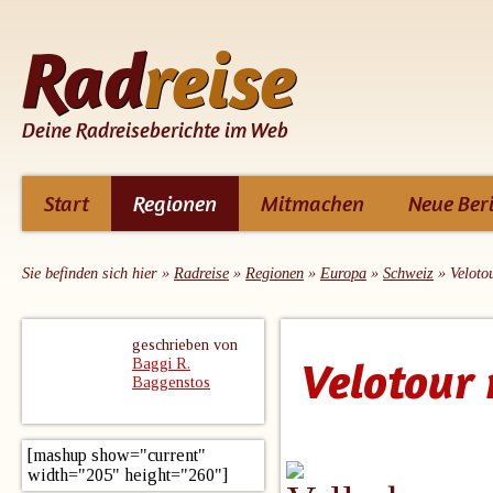
Rad
reise
Deine Radreiseberichte im Web
dirket
Start
Regionen
Mitmachen
Neue Beri
zum
Inhalt
Sie befinden sich hier »
Radreise
»
Regionen
»
Europa
»
Schweiz
» Veloto
geschrieben von
Velotour
Baggi R.
Baggenstos
[mashup show="current"
width="205" height="260"]